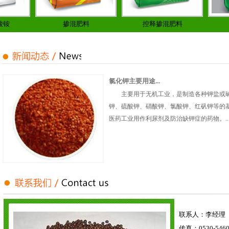
掺混肥料
控释掺混肥料
控
氯化钾主要用途...
主要用于无机工业，是制造各种钾盐或
钾、硫酸钾、硝酸钾、氯酸钾、红矾钾等的
医药工业用作利尿剂及防治缺钾症的药物。..
联系人：李经理
传真：0530-5460