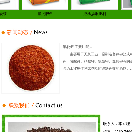
铵
掺混肥料
控释掺混肥料
氯化钾主要用途...
主要用于无机工业，是制造各种钾盐或
钾、硫酸钾、硝酸钾、氯酸钾、红矾钾等的
医药工业用作利尿剂及防治缺钾症的药物。..
联系人：李经理
传真：0530-5460