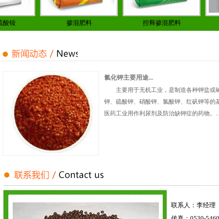
酸铵
掺混肥料
控释掺混肥料
氯化钾主要用途...
主要用于无机工业，是制造各种钾盐或
钾、硫酸钾、硝酸钾、氯酸钾、红矾钾等的
医药工业用作利尿剂及防治缺钾症的药物。..
联系人：李经理
传真：0530-5460